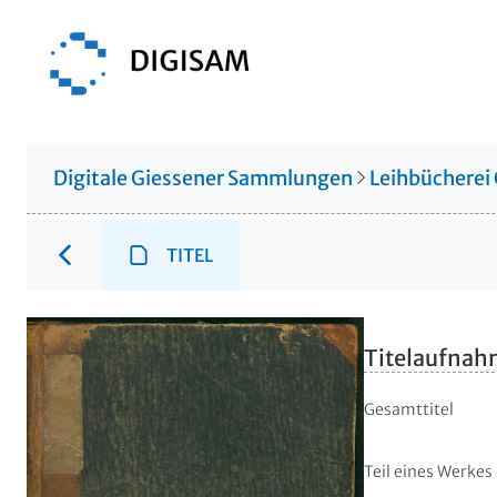
Digitale Giessener Sammlungen
Leihbücherei
TITEL
Titelaufna
Gesamttitel
Teil eines Werkes