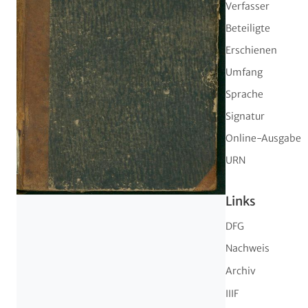
Verfasser
Beteiligte
Erschienen
Umfang
Sprache
Signatur
Online-Ausgabe
URN
Links
DFG
Nachweis
Archiv
IIIF