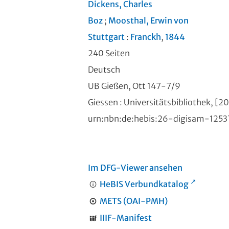
Dickens, Charles
Boz
;
Moosthal, Erwin von
Stuttgart
:
Franckh
,
1844
240 Seiten
Deutsch
UB Gießen, Ott 147-7/9
Giessen : Universitätsbibliothek, [2
urn:nbn:de:hebis:26-digisam-125
Im DFG-Viewer ansehen
HeBIS Verbundkatalog
METS (OAI-PMH)
IIIF-Manifest