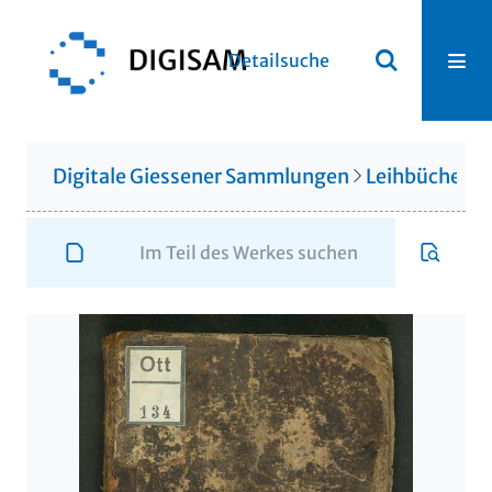
Detailsuche
Digitale Giessener Sammlungen
Leihbücherei