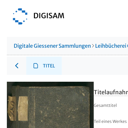
Digitale Giessener Sammlungen
Leihbücherei
TITEL
Titelaufna
Gesamttitel
Teil eines Werkes