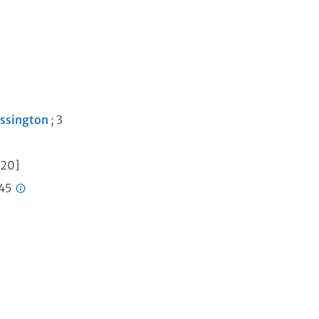
essington
; 3
020]
245