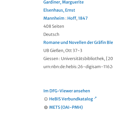
Gardiner, Marguerite
Elsenhaus, Ernst
Mannheim
:
Hoff
,
1847
408 Seiten
Deutsch
Romane und Novellen der Gräfin Bl
UB Gießen, Ott 37-3
Giessen : Universitätsbibliothek, [2
urn:nbn:de:hebis:26-digisam-116
Im DFG-Viewer ansehen
HeBIS Verbundkatalog
METS (OAI-PMH)