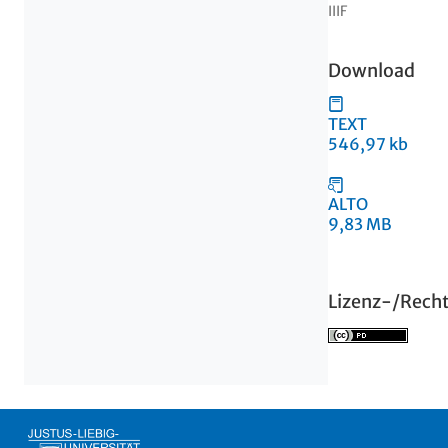
IIIF
Download
TEXT
546,97 kb
ALTO
9,83 MB
Lizenz-/Rech