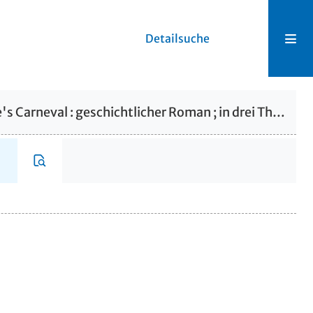
Detailsuche
Bd. 3König Jerôme's Carneval : geschichtlicher Roman ; in drei Theilen : Th. 2