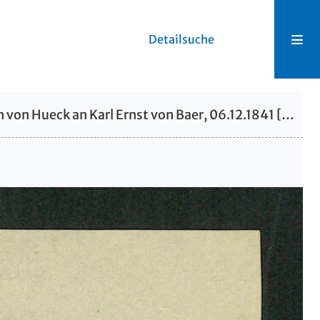
Detailsuche
Brief von Alexander Friedrich von Hueck an Karl Ernst von Baer, 06.12.1841 [6t Dec 1841]