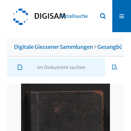
Detailsuche
Digitale Giessener Sammlungen
Gesangbüche