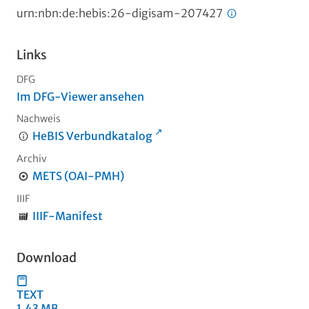
urn:nbn:de:hebis:26-digisam-207427
Links
DFG
Im DFG-Viewer ansehen
Nachweis
HeBIS Verbundkatalog
Archiv
METS (OAI-PMH)
IIIF
IIIF-Manifest
Download
TEXT
1,43 MB