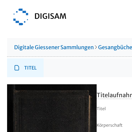
Digitale Giessener Sammlungen
Gesangbüche
TITEL
Titelaufna
Titel
Körperschaft