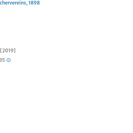
üchervereins
,
1898
, [2019]
435