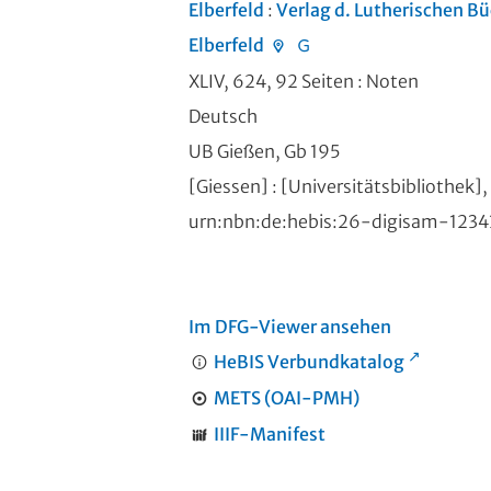
Elberfeld
:
Verlag d. Lutherischen B
Elberfeld
XLIV, 624, 92 Seiten
: Noten
Deutsch
UB Gießen, Gb 195
[Giessen] : [Universitätsbibliothek]
urn:nbn:de:hebis:26-digisam-123
Im DFG-Viewer ansehen
HeBIS Verbundkatalog
METS (OAI-PMH)
IIIF-Manifest