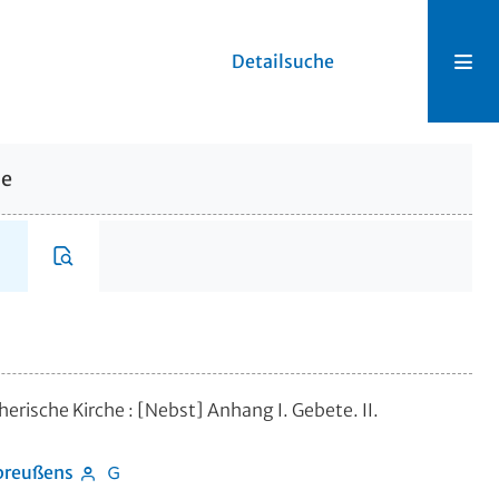
Detailsuche
he
herische Kirche
:
[Nebst] Anhang I. Gebete. II.
tpreußens