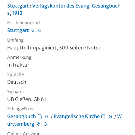
Stuttgart
:
Verlagskontor des Evang. Gesangbuch
s
,
1912
Erscheinungsort
Stuttgart
Umfang
Hauptteil unpaginiert, 309 Seiten
: Noten
Anmerkung
In Fraktur
Sprache
Deutsch
Signatur
UB Gießen, Gb 61
Schlagwörter
Gesangbuch
/
Evangelische Kirche
/
W
ürttemberg
Online-Ausgabe