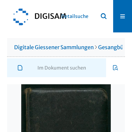
Detailsuche
Digitale Giessener Sammlungen
Gesangbüche