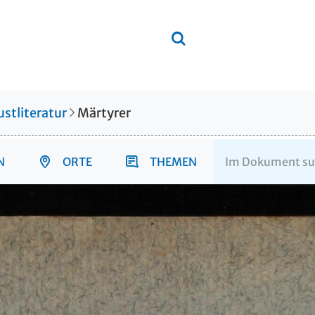
stliteratur
Märtyrer
N
ORTE
THEMEN