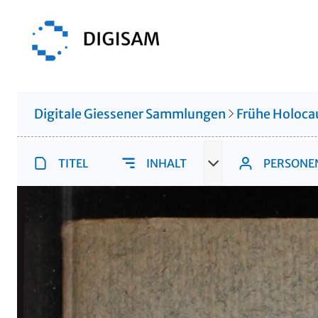
Digitale Giessener Sammlungen
Frühe Holocau
TITEL
INHALT
PERSONE