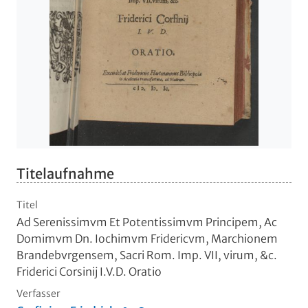
Titelaufnahme
Titel
Ad Serenissimvm Et Potentissimvm Principem, Ac
Domimvm Dn. Iochimvm Fridericvm, Marchionem
Brandebvrgensem, Sacri Rom. Imp. VII, virum, &c.
Friderici Corsinij I.V.D. Oratio
Verfasser