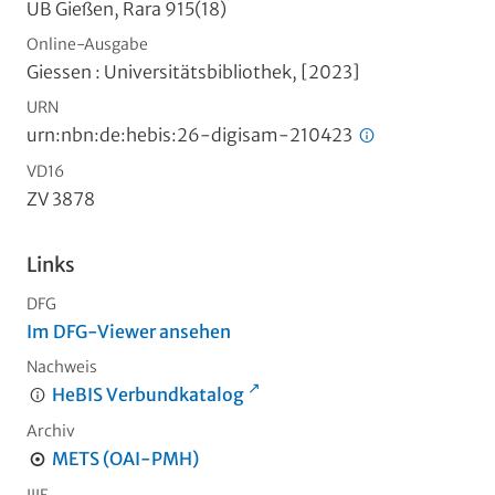
UB Gießen, Rara 915(18)
Online-Ausgabe
Giessen : Universitätsbibliothek, [2023]
URN
urn:nbn:de:hebis:26-digisam-210423
VD16
ZV 3878
Links
DFG
Im DFG-Viewer ansehen
Nachweis
HeBIS Verbundkatalog
Archiv
METS (OAI-PMH)
IIIF