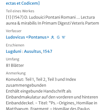
ectas et Codicem]
Teil eines Werkes
[1] (1547)
D. Ludouici Pontani Romani ... Lectura
aurea & mirabilis In Primam Digesti Veteris Partem
Verfasser
Ludovicus <Pontanus>
Erschienen
Lugduni
:
Ausultus
,
1547
Umfang
81 Blätter
Anmerkung
Konvolut: Teil 1, Teil 2, Teil 3 und Index
zusammengebunden
Enthält eingebunde Handschrift als
Einbandmakulatur auf den vorderen und hinteren
Einbanddeckel. - Titel: "Ps.-Origines, Homiliae in
Matthaeum, Fragment – Homiliar des Paulus