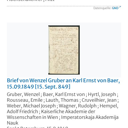
Datenquelle:
GND
Brief von Wenzel Gruber an Karl Ernst von Baer,
15.09.1849 [15. Sept. 849]
Gruber, Wenzel
;
Baer, Karl Ernst von
;
Hyrtl, Joseph
;
Rousseau, Emile
;
Lauth, Thomas
;
Cruveilhier, Jean
;
Weber, Michael Joseph
;
Wagner, Rudolph
;
Hempel,
Adolf Friedrich
;
Kaiserliche Akademie der
Wissenschaften in Wien
;
Imperatorskaja Akademija
Nauk