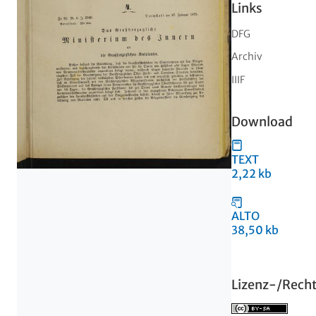
Links
DFG
Archiv
IIIF
Download
TEXT
2,22 kb
ALTO
38,50 kb
Lizenz-/Rech