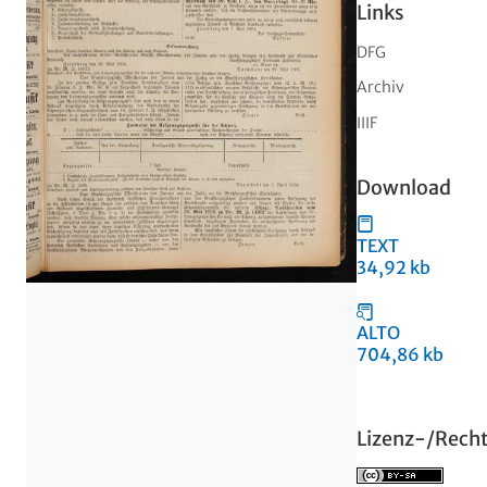
Links
DFG
Archiv
IIIF
Download
TEXT
34,92 kb
ALTO
704,86 kb
Lizenz-/Rech