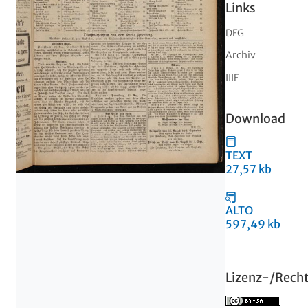
Links
DFG
Archiv
IIIF
Download
TEXT
27,57 kb
ALTO
597,49 kb
Lizenz-/Rech