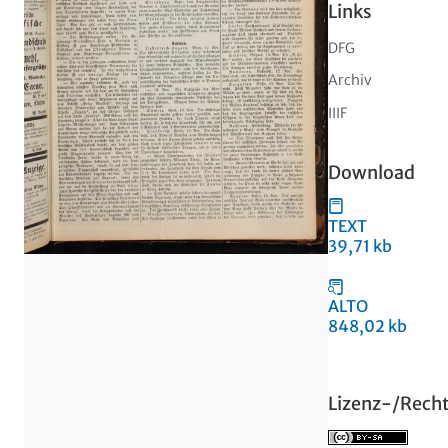
Links
DFG
Archiv
IIIF
Download
TEXT
39,71 kb
ALTO
848,02 kb
Lizenz-/Rech