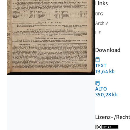
Links
DFG
Archiv
IIIF
Download
TEXT
19,64 kb
ALTO
350,28 kb
Lizenz-/Rech