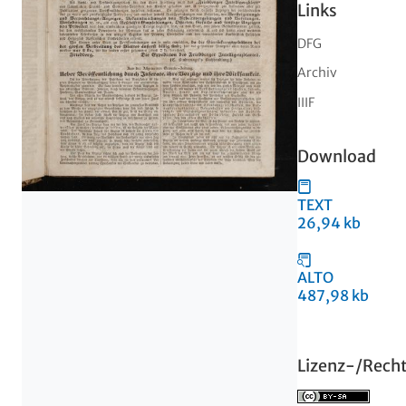
Links
DFG
Archiv
IIIF
Download
TEXT
26,94 kb
ALTO
487,98 kb
Lizenz-/Rech