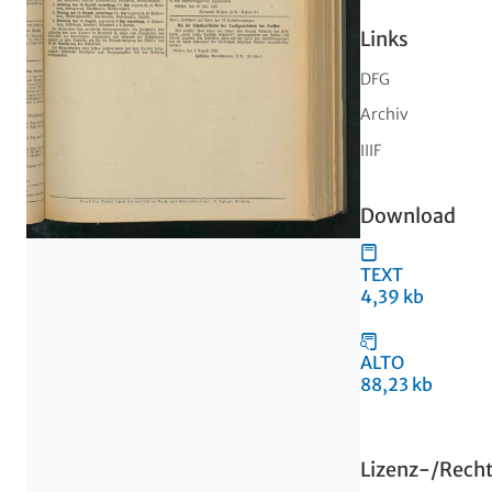
Links
DFG
Archiv
IIIF
Download
TEXT
4,39 kb
ALTO
88,23 kb
Lizenz-/Rech