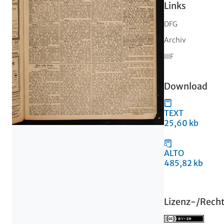
Links
DFG
Archiv
IIIF
Download
TEXT
25,60 kb
ALTO
485,82 kb
Lizenz-/Rech