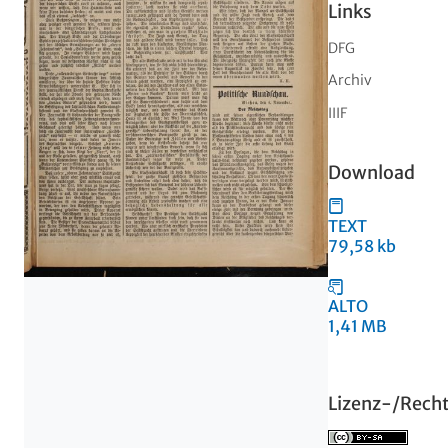
Links
DFG
Archiv
IIIF
Download
TEXT
79,58 kb
ALTO
1,41 MB
Lizenz-/Rech