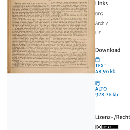
Links
DFG
Archiv
IIIF
Download
TEXT
48,96 kb
ALTO
978,76 kb
Lizenz-/Rech