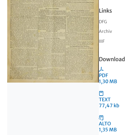
Links
DFG
Archiv
IIIF
Download
PDF
1,30 MB
TEXT
77,47 kb
ALTO
1,35 MB