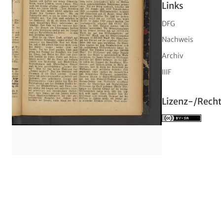
Links
DFG
Nachweis
Archiv
IIIF
Lizenz-/Rech