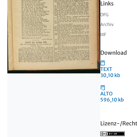
Links
DFG
Archiv
IIIF
Download
TEXT
30,10 kb
ALTO
596,10 kb
Lizenz-/Rech