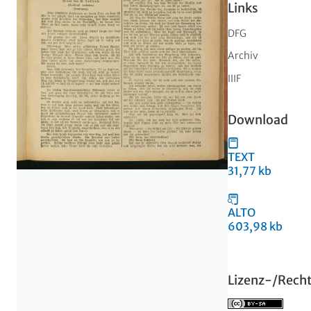
Links
DFG
Archiv
IIIF
Download
TEXT
31,77 kb
ALTO
603,98 kb
Lizenz-/Rech