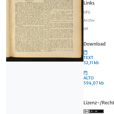
Links
DFG
Archiv
IIIF
Download
TEXT
32,11 kb
ALTO
594,07 kb
Lizenz-/Rech