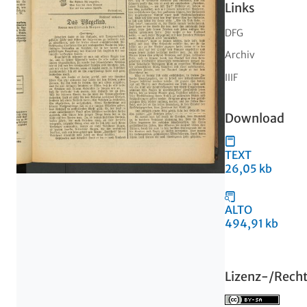
Links
DFG
Archiv
IIIF
Download
TEXT
26,05 kb
ALTO
494,91 kb
Lizenz-/Rech