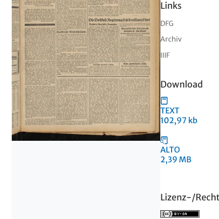
Links
DFG
Archiv
IIIF
Download
TEXT
102,97 kb
ALTO
2,39 MB
Lizenz-/Rech