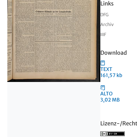
Links
DFG
Archiv
IIIF
Download
TEXT
161,57 kb
ALTO
3,02 MB
Lizenz-/Rech