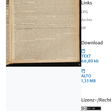
Links
DFG
Archiv
IIIF
Download
TEXT
66,80 kb
ALTO
1,33 MB
Lizenz-/Rech