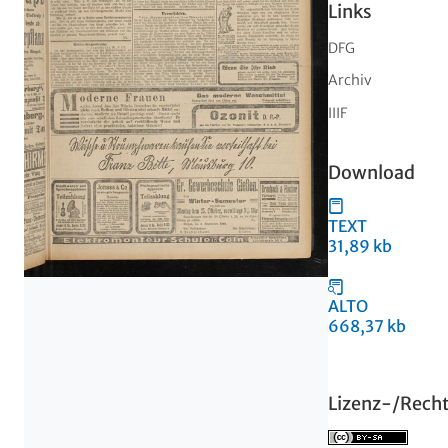
Links
DFG
Archiv
IIIF
Download
TEXT
31,89 kb
ALTO
668,37 kb
Lizenz-/Rech