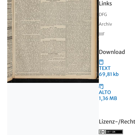
Links
DFG
Archiv
IIIF
Download
TEXT
69,81 kb
ALTO
1,36 MB
Lizenz-/Rech