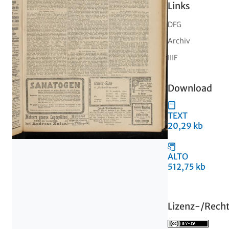
Links
DFG
Archiv
IIIF
Download
TEXT
20,29 kb
ALTO
512,75 kb
Lizenz-/Rech