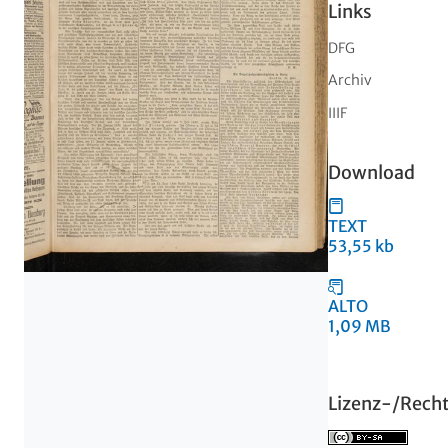
Links
DFG
Archiv
IIIF
Download
TEXT
53,55 kb
ALTO
1,09 MB
Lizenz-/Rech