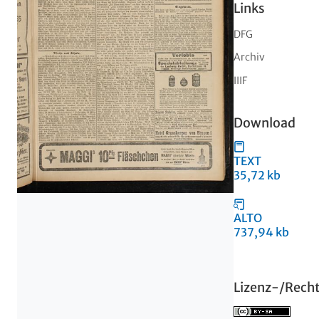
Links
DFG
Archiv
IIIF
Download
TEXT
35,72 kb
ALTO
737,94 kb
Lizenz-/Rech