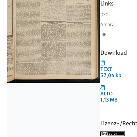
Links
DFG
Archiv
IIIF
Download
TEXT
57,04 kb
ALTO
1,13 MB
Lizenz-/Rech