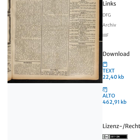
Links
DFG
Archiv
IIIF
Download
TEXT
22,40 kb
ALTO
462,91 kb
Lizenz-/Rech