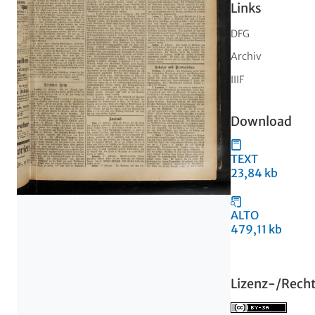
Links
DFG
Archiv
IIIF
Download
TEXT
23,84 kb
ALTO
479,11 kb
Lizenz-/Rech