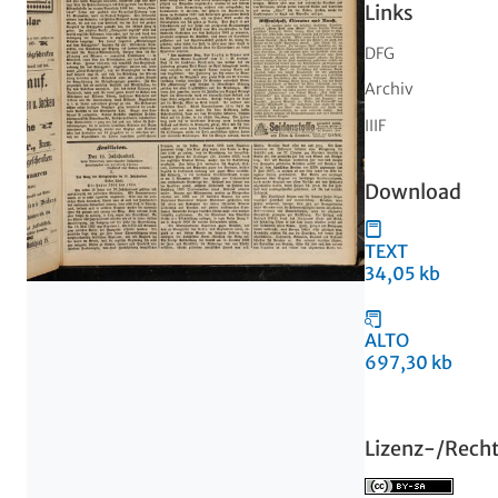
Links
DFG
Archiv
IIIF
Download
TEXT
34,05 kb
ALTO
697,30 kb
Lizenz-/Rech