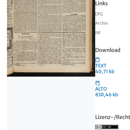
Links
DFG
Archiv
IIIF
Download
TEXT
40,71 kb
ALTO
830,46 kb
Lizenz-/Rech