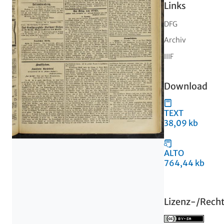
Links
DFG
Archiv
IIIF
Download
TEXT
38,09 kb
ALTO
764,44 kb
Lizenz-/Rech