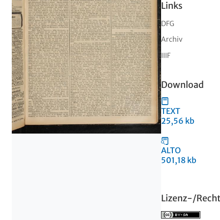
Links
DFG
Archiv
IIIF
Download
TEXT
25,56 kb
ALTO
501,18 kb
Lizenz-/Rech