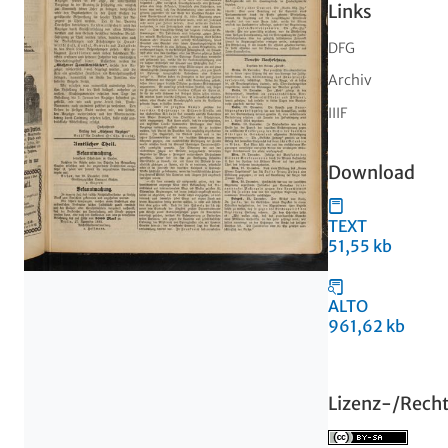
Links
DFG
Archiv
IIIF
Download
TEXT
51,55 kb
ALTO
961,62 kb
Lizenz-/Rech