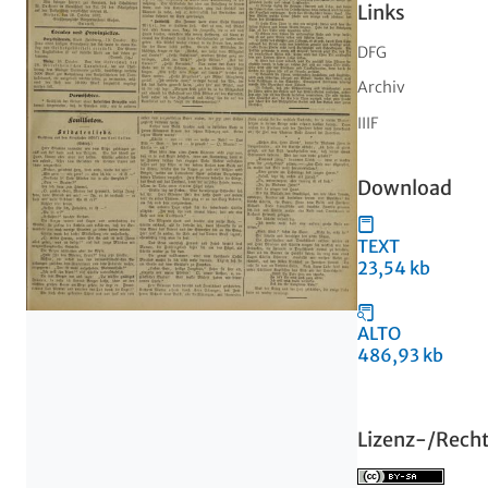
Links
DFG
Archiv
IIIF
Download
TEXT
23,54 kb
ALTO
486,93 kb
Lizenz-/Rech