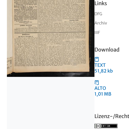
Links
DFG
Archiv
IIIF
Download
TEXT
51,82 kb
ALTO
1,01 MB
Lizenz-/Rech