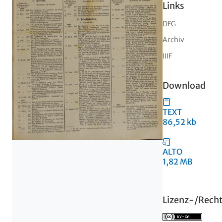
Links
DFG
Archiv
IIIF
Download
TEXT
86,52 kb
ALTO
1,82 MB
Lizenz-/Rech