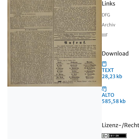
Links
DFG
Archiv
IIIF
Download
TEXT
28,23 kb
ALTO
585,58 kb
Lizenz-/Rech