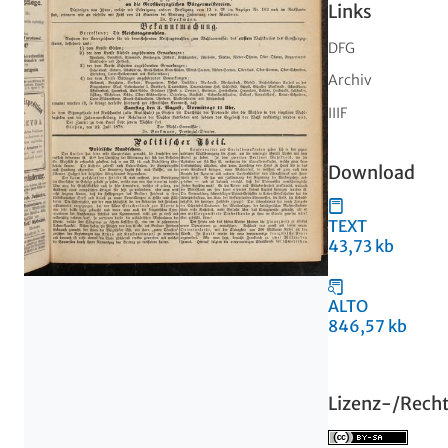
Links
DFG
Archiv
IIIF
Download
TEXT
43,73 kb
ALTO
846,57 kb
Lizenz-/Rech