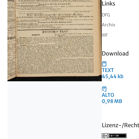
Links
DFG
Archiv
IIIF
Download
TEXT
45,44 kb
ALTO
0,98 MB
Lizenz-/Rech